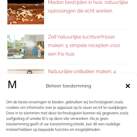
Maden bestrijden in huis: natuurlijke
oplossingen die écht werken
Zelf natuurlijke luchtverfrisser
maken: 5 simpele recepten voor
een fris huis
Natuurlijke ontkalker maken: 4
eenvoudige recepten voor een
Beheer toestemming
kalkvrij huis
Om de beste ervaringen te bieden, gebruiken wij technologieën zoals
Zelf allesreiniger maken: 4
cookies om informatie over je apparaat op te slaan en/of te raadplegen.
Door in te stemmen met deze technologieën kunnen wij gegevens zoals
natuurlijke recepten voor een
surfgedrag of unieke ID's op deze site verwerken. Als je geen
schoon en fris huis
toestemming geeft of uw toestemming intrekt, kan dit een nadelige
invloed hebben op bepaalde functies en mogelijkheden.