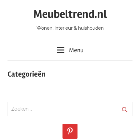
Ga
Meubeltrend.nl
naar
de
Wonen, interieur & huishouden
inhoud
Menu
Categorieën
Zoeken
naar:
Zoeke