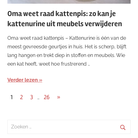
Oma weet raad kattenpis: zo kan je
kattenurine uit meubels verwijderen
Oma weet raad kattenpis – Kattenurine is één van de
meest gevreesde geurtjes in huis. Het is scherp, blijft
lang hangen en trekt diep in stoffen en meubels. Wie
een kat heeft, weet hoe frustrerend …
Verder lezen
Berichten
Volgende
1
2
3
26
»
…
berichten
paginering
Zoeken
naar:
Zoeke