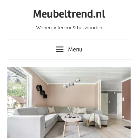
Ga
Meubeltrend.nl
naar
de
Wonen, interieur & huishouden
inhoud
Menu