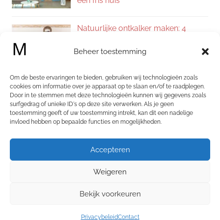
een fris huis
Natuurlijke ontkalker maken: 4
eenvoudige recepten voor een
Beheer toestemming
kalkvrij huis
Om de beste ervaringen te bieden, gebruiken wij technologieën zoals
Zelf allesreiniger maken: 4
cookies om informatie over je apparaat op te slaan en/of te raadplegen.
Door in te stemmen met deze technologieën kunnen wij gegevens zoals
natuurlijke recepten voor een
surfgedrag of unieke ID's op deze site verwerken. Als je geen
schoon en fris huis
toestemming geeft of uw toestemming intrekt, kan dit een nadelige
invloed hebben op bepaalde functies en mogelijkheden.
Categorieën
Accepteren
Categorieën
Weigeren
Bekijk voorkeuren
WordPress thema: Chronus door ThemeZee.
Privacybeleid
Contact