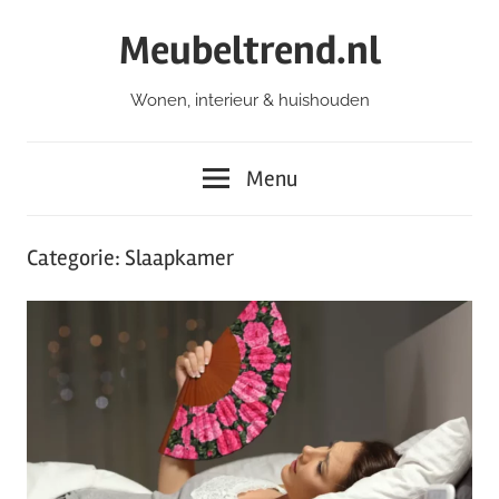
Ga
Meubeltrend.nl
naar
de
Wonen, interieur & huishouden
inhoud
Menu
Categorie:
Slaapkamer