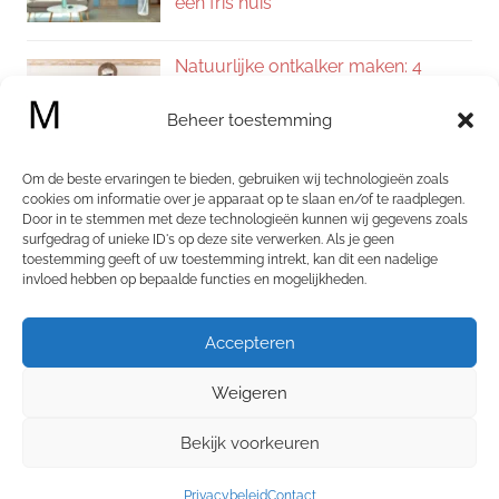
een fris huis
Natuurlijke ontkalker maken: 4
eenvoudige recepten voor een
Beheer toestemming
kalkvrij huis
Om de beste ervaringen te bieden, gebruiken wij technologieën zoals
Zelf allesreiniger maken: 4
cookies om informatie over je apparaat op te slaan en/of te raadplegen.
Door in te stemmen met deze technologieën kunnen wij gegevens zoals
natuurlijke recepten voor een
surfgedrag of unieke ID's op deze site verwerken. Als je geen
schoon en fris huis
toestemming geeft of uw toestemming intrekt, kan dit een nadelige
invloed hebben op bepaalde functies en mogelijkheden.
Categorieën
Accepteren
Categorieën
Weigeren
Bekijk voorkeuren
WordPress thema: Chronus door ThemeZee.
Privacybeleid
Contact