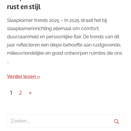
rust en stijl
Slaapkamer trends 2025 – In 2025 draait het bij
slaapkamerinrichting allemaal om comfort,
duurzaamheid en persoonlijke flair. De trends van dit
jaar reflecteren een diepe behoefte aan rustgevende,
milieuvriendelijke en goed ontworpen ruimtes die ons
…
Verder lezen
Berichten
Volgende
1
2
»
berichten
paginering
Zoeken
naar:
Zoeke