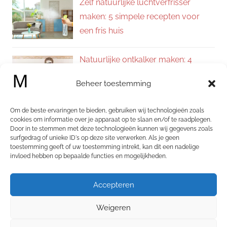
Zelf natuurlijke luchtverfrisser
maken: 5 simpele recepten voor
een fris huis
Natuurlijke ontkalker maken: 4
eenvoudige recepten voor een
Beheer toestemming
kalkvrij huis
Om de beste ervaringen te bieden, gebruiken wij technologieën zoals
Zelf allesreiniger maken: 4
cookies om informatie over je apparaat op te slaan en/of te raadplegen.
Door in te stemmen met deze technologieën kunnen wij gegevens zoals
natuurlijke recepten voor een
surfgedrag of unieke ID's op deze site verwerken. Als je geen
schoon en fris huis
toestemming geeft of uw toestemming intrekt, kan dit een nadelige
invloed hebben op bepaalde functies en mogelijkheden.
Categorieën
Accepteren
Categorieën
Weigeren