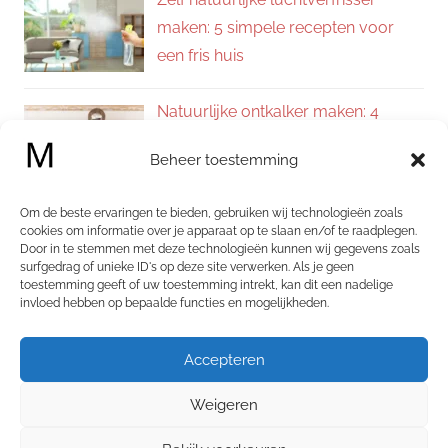
maken: 5 simpele recepten voor
een fris huis
Natuurlijke ontkalker maken: 4
eenvoudige recepten voor een
Beheer toestemming
kalkvrij huis
Om de beste ervaringen te bieden, gebruiken wij technologieën zoals
Zelf allesreiniger maken: 4
cookies om informatie over je apparaat op te slaan en/of te raadplegen.
Door in te stemmen met deze technologieën kunnen wij gegevens zoals
natuurlijke recepten voor een
surfgedrag of unieke ID's op deze site verwerken. Als je geen
schoon en fris huis
toestemming geeft of uw toestemming intrekt, kan dit een nadelige
invloed hebben op bepaalde functies en mogelijkheden.
Categorieën
Accepteren
Categorieën
Weigeren