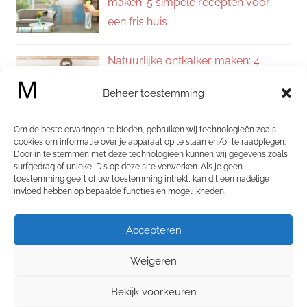
maken: 5 simpele recepten voor
een fris huis
Natuurlijke ontkalker maken: 4
eenvoudige recepten voor een
Beheer toestemming
kalkvrij huis
Om de beste ervaringen te bieden, gebruiken wij technologieën zoals
Zelf allesreiniger maken: 4
cookies om informatie over je apparaat op te slaan en/of te raadplegen.
Door in te stemmen met deze technologieën kunnen wij gegevens zoals
natuurlijke recepten voor een
surfgedrag of unieke ID's op deze site verwerken. Als je geen
schoon en fris huis
toestemming geeft of uw toestemming intrekt, kan dit een nadelige
invloed hebben op bepaalde functies en mogelijkheden.
Categorieën
Accepteren
Categorieën
Weigeren
Bekijk voorkeuren
WordPress thema: Chronus door ThemeZee.