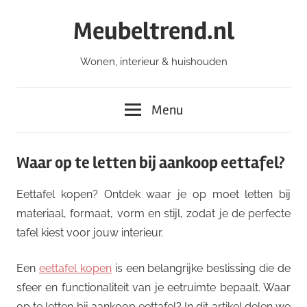
Ga
Meubeltrend.nl
naar
de
Wonen, interieur & huishouden
inhoud
Menu
Waar op te letten bij aankoop eettafel?
Eettafel kopen? Ontdek waar je op moet letten bij
materiaal, formaat, vorm en stijl, zodat je de perfecte
tafel kiest voor jouw interieur.
Een
eettafel kopen
is een belangrijke beslissing die de
sfeer en functionaliteit van je eetruimte bepaalt. Waar
op te letten bij aankoop eettafel? In dit artikel delen we