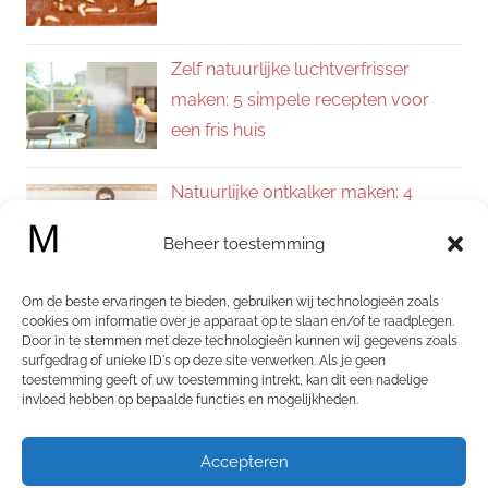
Zelf natuurlijke luchtverfrisser
maken: 5 simpele recepten voor
een fris huis
Natuurlijke ontkalker maken: 4
eenvoudige recepten voor een
Beheer toestemming
kalkvrij huis
Om de beste ervaringen te bieden, gebruiken wij technologieën zoals
Zelf allesreiniger maken: 4
cookies om informatie over je apparaat op te slaan en/of te raadplegen.
Door in te stemmen met deze technologieën kunnen wij gegevens zoals
natuurlijke recepten voor een
surfgedrag of unieke ID's op deze site verwerken. Als je geen
schoon en fris huis
toestemming geeft of uw toestemming intrekt, kan dit een nadelige
invloed hebben op bepaalde functies en mogelijkheden.
Categorieën
Accepteren