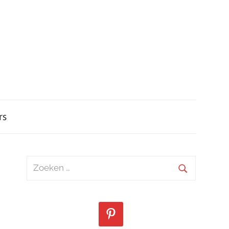
rs
Zoeken
naar:
Zoeken