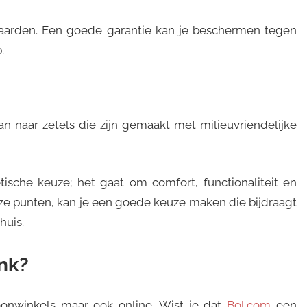
waarden. Een goede garantie kan je beschermen tegen
.
an naar zetels die zijn gemaakt met milieuvriendelijke
ische keuze; het gaat om comfort, functionaliteit en
e punten, kan je een goede keuze maken die bijdraagt
huis.
nk?
onwinkels maar ook online. Wist je dat
Bol.com
een