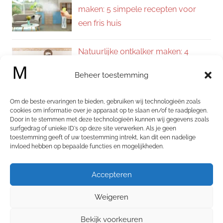
maken: 5 simpele recepten voor
een fris huis
Natuurlijke ontkalker maken: 4
eenvoudige recepten voor een
Beheer toestemming
kalkvrij huis
Om de beste ervaringen te bieden, gebruiken wij technologieën zoals
Zelf allesreiniger maken: 4
cookies om informatie over je apparaat op te slaan en/of te raadplegen.
Door in te stemmen met deze technologieën kunnen wij gegevens zoals
natuurlijke recepten voor een
surfgedrag of unieke ID's op deze site verwerken. Als je geen
schoon en fris huis
toestemming geeft of uw toestemming intrekt, kan dit een nadelige
invloed hebben op bepaalde functies en mogelijkheden.
Categorieën
Accepteren
Categorieën
Weigeren
Bekijk voorkeuren