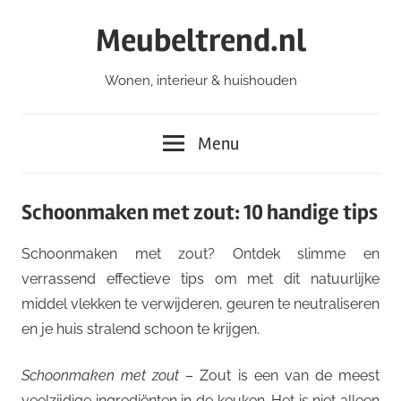
Ga
Meubeltrend.nl
naar
de
Wonen, interieur & huishouden
inhoud
Menu
Schoonmaken met zout: 10 handige tips
Schoonmaken met zout? Ontdek slimme en
verrassend effectieve tips om met dit natuurlijke
middel vlekken te verwijderen, geuren te neutraliseren
en je huis stralend schoon te krijgen.
Schoonmaken met zout
– Zout is een van de meest
veelzijdige ingrediënten in de keuken. Het is niet alleen