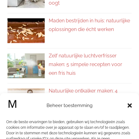
oogt
Maden bestrijden in huis: natuurlijke
oplossingen die écht werken
Zelf natuurlijke luchtverfrisser
maken: 5 simpele recepten voor
een fris huis
Natuurlijke ontkalker maken: 4
eenvoudige recepten voor een
Beheer toestemming
kalkvrij huis
Om de beste ervaringen te bieden, gebruiken wij technologieën zoals
Zelf allesreiniger maken: 4
cookies om informatie over je apparaat op te slaan en/of te raadplegen.
Door in te stemmen met deze technologieën kunnen wij gegevens zoals
natuurlijke recepten voor een
surfgedrag of unieke ID's op deze site verwerken. Als je geen