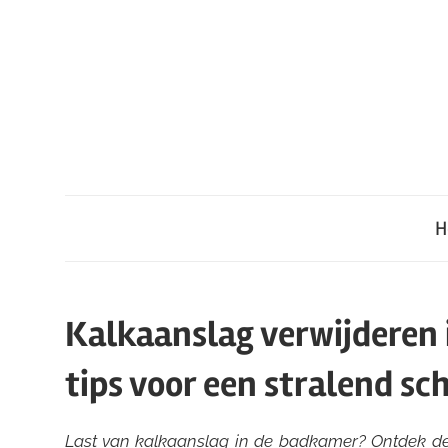
Ga
naar
de
inhoud
H
Kalkaanslag verwijderen 
tips voor een stralend s
Last van kalkaanslag in de badkamer? Ontdek de