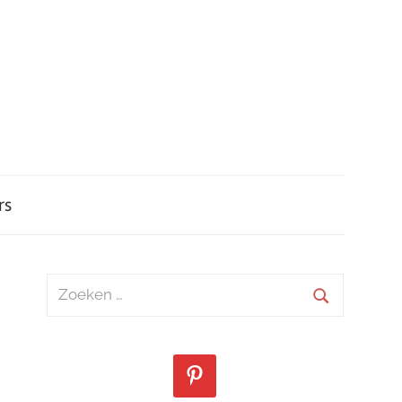
rs
Zoeken
naar:
Zoeken