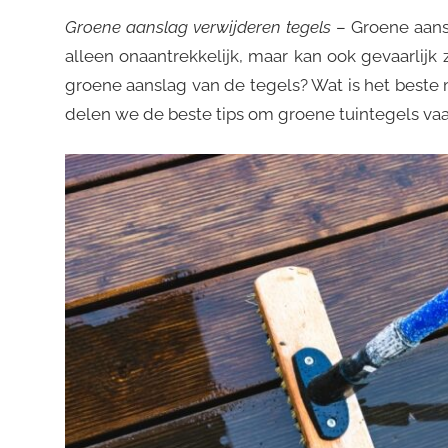
Groene aanslag verwijderen tegels
– Groene aansl
alleen onaantrekkelijk, maar kan ook gevaarlijk
groene aanslag van de tegels? Wat is het beste 
delen we de beste tips om groene tuintegels va