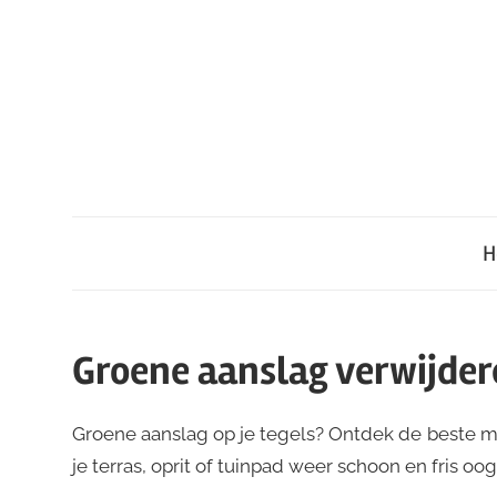
Ga
naar
de
inhoud
H
Groene aanslag verwijdere
Groene aanslag op je tegels? Ontdek de beste ma
je terras, oprit of tuinpad weer schoon en fris oog