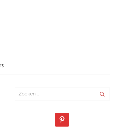
rs
Zoeken
naar:
Zoeken