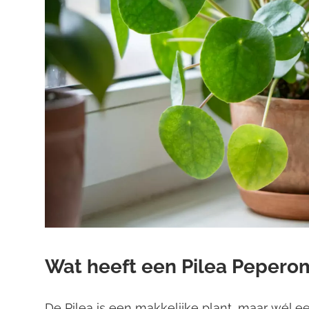
Wat heeft een Pilea Pepero
De Pilea is een makkelijke plant, maar wél e