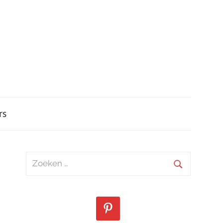
rs
Zoeken
naar:
Zoeken