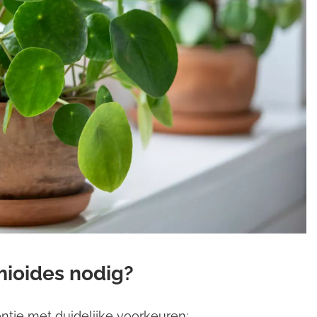
mioides nodig?
entje met duidelijke voorkeuren: