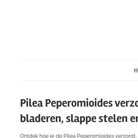
Ga
naar
de
inhoud
H
Pilea Peperomioides verz
bladeren, slappe stelen e
Ontdek hoe je de Pilea Peperomioides verzorgt. 