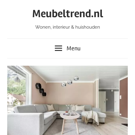
Ga
Meubeltrend.nl
naar
de
Wonen, interieur & huishouden
inhoud
Menu