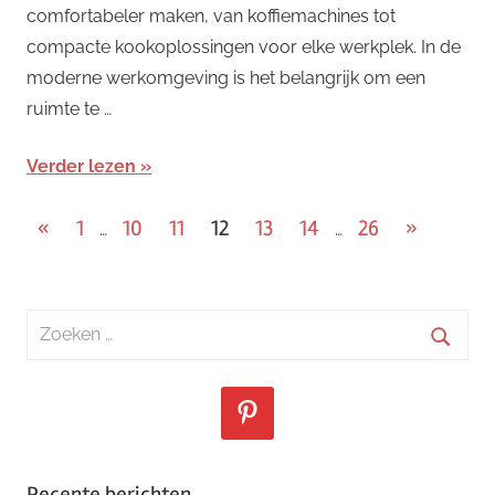
comfortabeler maken, van koffiemachines tot
compacte kookoplossingen voor elke werkplek. In de
moderne werkomgeving is het belangrijk om een
ruimte te …
Verder lezen
Berichten
Vorige
Volgende
«
1
10
11
12
13
14
26
»
…
…
berichten
berichten
paginering
Zoeken
naar:
Zoeke
Recente berichten