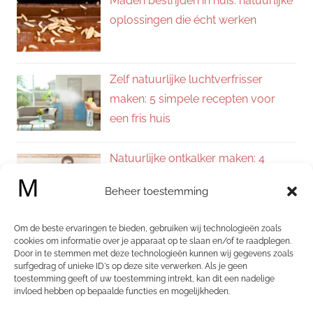
Maden bestrijden in huis: natuurlijke
oplossingen die écht werken
Zelf natuurlijke luchtverfrisser
maken: 5 simpele recepten voor
een fris huis
Natuurlijke ontkalker maken: 4
eenvoudige recepten voor een
Beheer toestemming
kalkvrij huis
Om de beste ervaringen te bieden, gebruiken wij technologieën zoals
Zelf allesreiniger maken: 4
cookies om informatie over je apparaat op te slaan en/of te raadplegen.
Door in te stemmen met deze technologieën kunnen wij gegevens zoals
natuurlijke recepten voor een
surfgedrag of unieke ID's op deze site verwerken. Als je geen
schoon en fris huis
toestemming geeft of uw toestemming intrekt, kan dit een nadelige
invloed hebben op bepaalde functies en mogelijkheden.