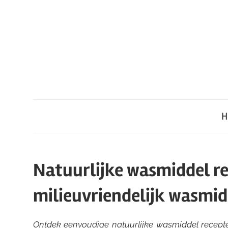
Ga
naar
de
inhoud
H
Natuurlijke wasmiddel re
milieuvriendelijk wasmid
Ontdek eenvoudige natuurlijke wasmiddel recepten