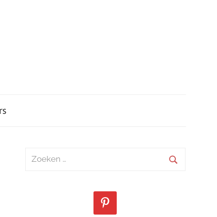
rs
Zoeken
naar:
Zoeken