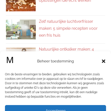
oplossingen die écht werken
Zelf natuurlijke luchtverfrisser
maken: 5 simpele recepten voor
een fris huis
Natuurlijke ontkalker maken: 4
eenvoudige recepten voor een
Beheer toestemming
kalkvrij huis
Om de beste ervaringen te bieden, gebruiken wij technologieën zoals
Zelf allesreiniger maken: 4
cookies om informatie over je apparaat op te slaan en/of te raadplegen.
Door in te stemmen met deze technologieën kunnen wij gegevens zoals
natuurlijke recepten voor een
surfgedrag of unieke ID's op deze site verwerken. Als je geen
schoon en fris huis
toestemming geeft of uw toestemming intrekt, kan dit een nadelige
invloed hebben op bepaalde functies en mogelijkheden.
Categorieën
Accepteren