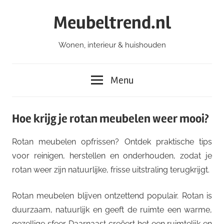
Ga
Meubeltrend.nl
naar
de
Wonen, interieur & huishouden
inhoud
Menu
Hoe krijg je rotan meubelen weer mooi?
Rotan meubelen opfrissen? Ontdek praktische tips
voor reinigen, herstellen en onderhouden, zodat je
rotan weer zijn natuurlijke, frisse uitstraling terugkrijgt.
Rotan meubelen blijven ontzettend populair. Rotan is
duurzaam, natuurlijk en geeft de ruimte een warme,
gezellige sfeer. Daarnaast creëert het een ruimtelijk en