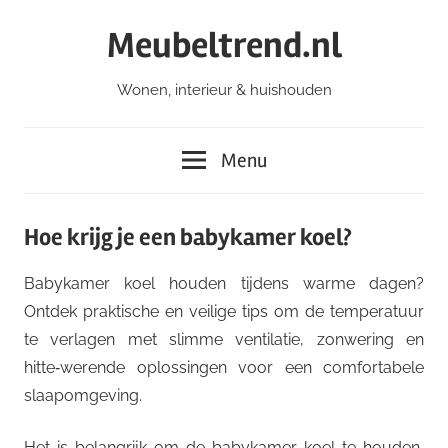
Ga
Meubeltrend.nl
naar
de
Wonen, interieur & huishouden
inhoud
Menu
Hoe krijg je een babykamer koel?
Babykamer koel houden tijdens warme dagen?
Ontdek praktische en veilige tips om de temperatuur
te verlagen met slimme ventilatie, zonwering en
hitte‑werende oplossingen voor een comfortabele
slaapomgeving.
Het is belangrijk om de babykamer koel te houden,