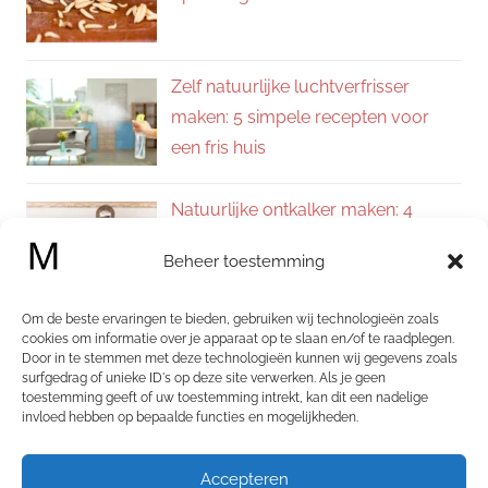
Zelf natuurlijke luchtverfrisser
maken: 5 simpele recepten voor
een fris huis
Natuurlijke ontkalker maken: 4
eenvoudige recepten voor een
Beheer toestemming
kalkvrij huis
Om de beste ervaringen te bieden, gebruiken wij technologieën zoals
Zelf allesreiniger maken: 4
cookies om informatie over je apparaat op te slaan en/of te raadplegen.
Door in te stemmen met deze technologieën kunnen wij gegevens zoals
natuurlijke recepten voor een
surfgedrag of unieke ID's op deze site verwerken. Als je geen
schoon en fris huis
toestemming geeft of uw toestemming intrekt, kan dit een nadelige
invloed hebben op bepaalde functies en mogelijkheden.
Categorieën
Accepteren