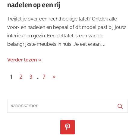
nadelen op een rij
Twijfel je over een rechthoekige tafel? Ontdek alle
voor- en nadelen en bepaal of dit model past bij jouw
interieur en gezin. Een eettafel is een van de
belangrijkste meubels in huis. Je eet eraan, …
Verder lezen
Berichten
Volgende
1
2
3
7
»
…
berichten
paginering
Zoeken
naar:
Zoeke