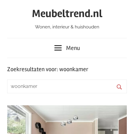
Ga
Meubeltrend.nl
naar
de
Wonen, interieur & huishouden
inhoud
Menu
Zoekresultaten voor:
woonkamer
Zoeken
naar:
Zoeke