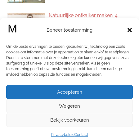
Natuurlijke ontkalker maken: 4
eenvoudige recepten voor een
Beheer toestemming
kalkvrij huis
Om de beste ervaringen te bieden, gebruiken wij technologieën zoals
Zelf allesreiniger maken: 4
cookies om informatie over je apparaat op te slaan en/of te raadplegen.
Door in te stemmen met deze technologieën kunnen wij gegevens zoals
natuurlijke recepten voor een
surfgedrag of unieke ID's op deze site verwerken. Als je geen
schoon en fris huis
toestemming geeft of uw toestemming intrekt, kan dit een nadelige
invloed hebben op bepaalde functies en mogelijkheden.
Categorieën
Accepteren
Categorieën
Weigeren
Bekijk voorkeuren
WordPress thema: Chronus door ThemeZee.
Privacybeleid
Contact