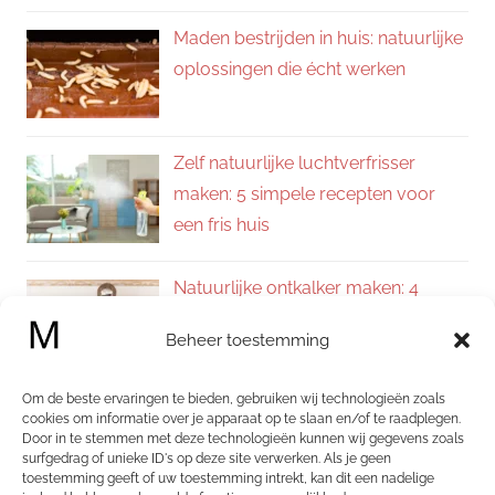
Maden bestrijden in huis: natuurlijke
oplossingen die écht werken
Zelf natuurlijke luchtverfrisser
maken: 5 simpele recepten voor
een fris huis
Natuurlijke ontkalker maken: 4
eenvoudige recepten voor een
Beheer toestemming
kalkvrij huis
Om de beste ervaringen te bieden, gebruiken wij technologieën zoals
Zelf allesreiniger maken: 4
cookies om informatie over je apparaat op te slaan en/of te raadplegen.
Door in te stemmen met deze technologieën kunnen wij gegevens zoals
natuurlijke recepten voor een
surfgedrag of unieke ID's op deze site verwerken. Als je geen
schoon en fris huis
toestemming geeft of uw toestemming intrekt, kan dit een nadelige