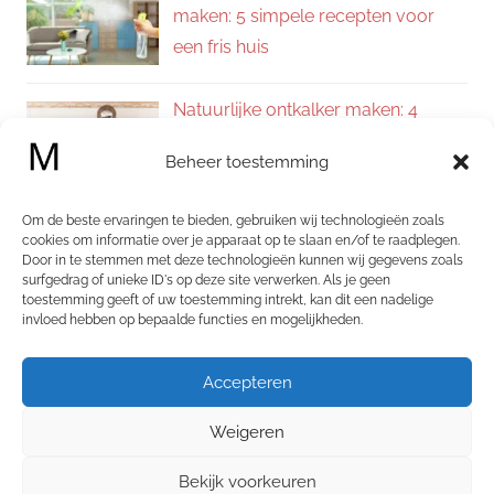
maken: 5 simpele recepten voor
een fris huis
Natuurlijke ontkalker maken: 4
eenvoudige recepten voor een
Beheer toestemming
kalkvrij huis
Om de beste ervaringen te bieden, gebruiken wij technologieën zoals
Zelf allesreiniger maken: 4
cookies om informatie over je apparaat op te slaan en/of te raadplegen.
Door in te stemmen met deze technologieën kunnen wij gegevens zoals
natuurlijke recepten voor een
surfgedrag of unieke ID's op deze site verwerken. Als je geen
schoon en fris huis
toestemming geeft of uw toestemming intrekt, kan dit een nadelige
invloed hebben op bepaalde functies en mogelijkheden.
Categorieën
Accepteren
Categorieën
Weigeren
Bekijk voorkeuren