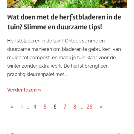
Wat doen met de herfstbladeren in de
tuin? Slimme en duurzame tips!
Herfstbladeren in de tuin? Ontdek slimme en
duurzame manieren om bladeren te gebruiken, van
mulch tot compost, en maak je tuin klaar voor de
winter zonder extra werk. De herfst brengt een
prachtig kleurenpalet met …
Verder lezen
Berichten
Vorige
Volgende
«
1
4
5
6
7
8
26
»
…
…
berichten
berichten
paginering
Zoeken