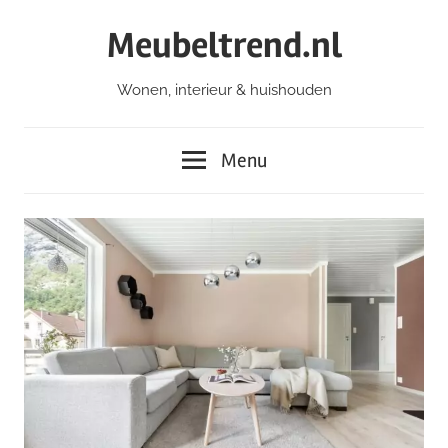
Ga
Meubeltrend.nl
naar
de
Wonen, interieur & huishouden
inhoud
Menu