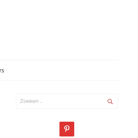
rs
Zoeken
naar:
Zoeken