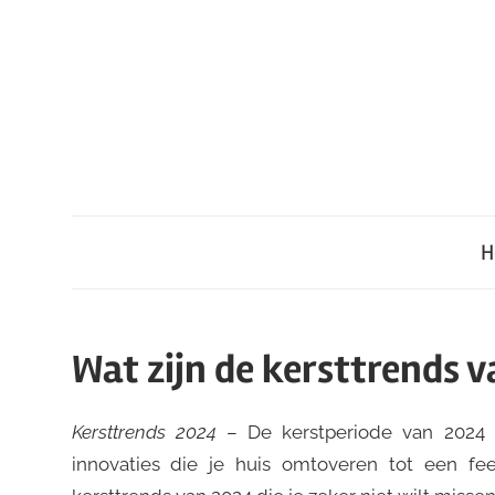
Ga
naar
de
inhoud
H
Wat zijn de kersttrends 
Kersttrends 2024
– De kerstperiode van 2024 
innovaties die je huis omtoveren tot een feest